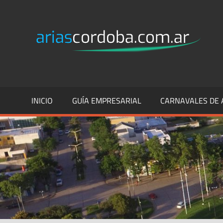
Skip
to
A
Sitio
content
Web
C
Comercial
INICIO
GUÍA EMPRESARIAL
CARNAVALES DE 