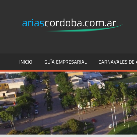
Skip
to
A
Sitio
content
Web
C
Comercial
INICIO
GUÍA EMPRESARIAL
CARNAVALES DE 