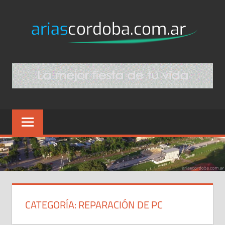
Skip
AR
to
content
C
Sitio
Web
Comercial
CATEGORÍA:
REPARACIÓN DE PC